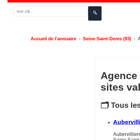
🔍
Accueil de l'annuaire
Seine-Saint-Denis (93)
Agence i
sites va
🗂️ Tous le
Aubervill
Aubervillier
Seine Saint