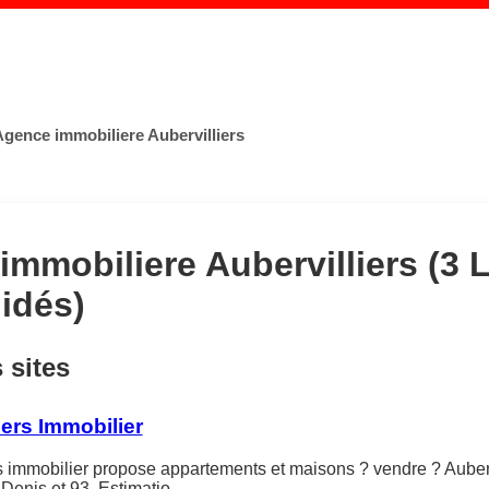
Agence immobiliere Aubervilliers
mmobiliere Aubervilliers (3 L
lidés)
s sites
iers Immobilier
s immobilier propose appartements et maisons ? vendre ? Auberv
 Denis et 93. Estimatio…